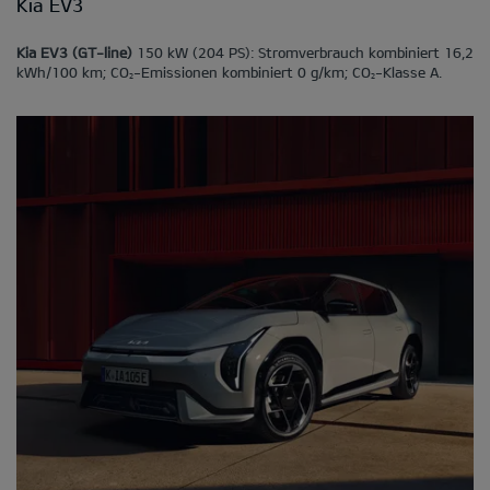
Kia EV3
Kia EV3 (GT-line)
150 kW (204 PS): Stromverbrauch kombiniert 16,2
kWh/100 km; CO
-Emissionen kombiniert 0 g/km; CO
-Klasse A.
2
2