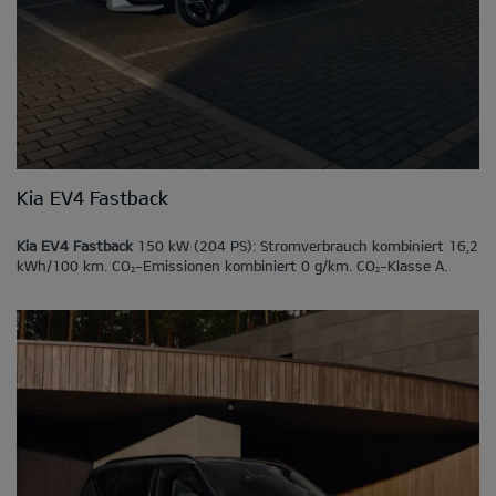
Kia EV4 Fastback
Kia EV4 Fastback
150 kW (204 PS): Stromverbrauch kombiniert 16,2
kWh/100 km. CO
-Emissionen kombiniert 0 g/km. CO
-Klasse A.
2
2