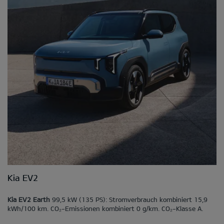
Kia EV2
Kia EV2 Earth
99,5 kW (135 PS): Stromverbrauch kombiniert 15,9
kWh/100 km. CO₂-Emissionen kombiniert 0 g/km. CO₂-Klasse A.