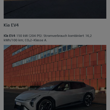
Kia EV4
Kia EV4
150 kW (204 PS): Stromverbrauch kombiniert 16,2
kWh/100 km; CO
2-Klasse A.
2