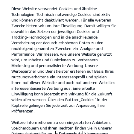
Diese Website verwendet Cookies und ähnliche
open
Technologien. Technisch notwendige Cookies sind aktiv
menu
und können nicht deaktiviert werden. Für alle weiteren
KONTAKT
Zwecke bitten wir um Ihre Einwilligung. Damit willigen Sie
sowohl in das Setzen der jeweiligen Cookies und
Tracking-Technologien und in die anschließende
FULL SERVICE LEASING
Verarbeitung der dadurch erhobenen Daten zu den
nachfolgend genannten Zwecken ein: Analyse und
Performance: Wir messen, wie unsere Website genutzt
FULL SERVICE LEASING
wird, um Inhalte und Funktionen zu verbessern.
Marketing und personalisierte Werbung: Unsere
Werbepartner und Dienstleister erstellen auf Basis Ihres
Nutzungsverhaltens ein Interessenprofil und spielen
Ihnen auf dieser Website und auch auf anderen Websites
interessenbasierte Werbung aus. Eine erteilte
Einwilligung kann jederzeit mit Wirkung für die Zukunft
widerrufen werden. Über den Button „Cookies“ in der
Kopfzeile gelangen Sie jederzeit zur Anpassung Ihrer
Präferenzen.
Weitere Informationen zu den eingesetzten Anbietern,
Speicherdauern und Ihren Rechten finden Sie in unserer
Datenschutzerklärung.
> Datenschutz
> Impressum