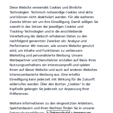
Diese Website verwendet Cookies und ähnliche
open
Technologien. Technisch notwendige Cookies sind aktiv
menu
und können nicht deaktiviert werden. Für alle weiteren
KONTAKT
Zwecke bitten wir um Ihre Einwilligung. Damit willigen Sie
sowohl in das Setzen der jeweiligen Cookies und
Tracking-Technologien und in die anschließende
IMPRESSUM
Verarbeitung der dadurch erhobenen Daten zu den
nachfolgend genannten Zwecken ein: Analyse und
Performance: Wir messen, wie unsere Website genutzt
IMPRESSUM
wird, um Inhalte und Funktionen zu verbessern.
Marketing und personalisierte Werbung: Unsere
Autohaus Gerich GmbH
Werbepartner und Dienstleister erstellen auf Basis Ihres
Harthauserstr. 1
Nutzungsverhaltens ein Interessenprofil und spielen
84453 Mühldorf am Inn
Ihnen auf dieser Website und auch auf anderen Websites
Tel: 08631/99026-0
interessenbasierte Werbung aus. Eine erteilte
E-Mail:
Kia@gerich.info
Einwilligung kann jederzeit mit Wirkung für die Zukunft
Geschäftsführer/in: Christian Gerich, Roland Gerich
widerrufen werden. Über den Button „Cookies“ in der
Rechtsform: GmbH
Kopfzeile gelangen Sie jederzeit zur Anpassung Ihrer
Handelsregister: Amtsgericht Mühldorf HRB 18321
Präferenzen.
Umsatzsteuer-Identifikationsnummer gemäß § 27 a Umsatzsteuergesetz:
DE 260015927
Weitere Informationen zu den eingesetzten Anbietern,
Sitz der Gesellschaft: Mühldorf, Harthauserstr. 1
Speicherdauern und Ihren Rechten finden Sie in unserer
Nichtteilnahme an Verfahren der Verbraucherschlichtungsstelle
Datenschutzerklärung.
> Datenschutz
> Impressum