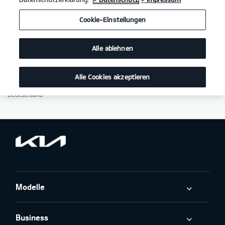
Hinweis gemäß § 36 Verbraucherstreitbeilegungsgesetz (VSBG). Der
Verkäufer/Auftragnehmer wird nicht an einem Streitbeilegungsverfahren
Cookie-Einstellungen
vor einer Verbraucherschlichtungsstelle im Sinne des VSBG teilnehmen
und ist hierzu auch nicht verpflichtet.
Alle ablehnen
Verantwortlicher im Sinne von § 18 Abs. 2 MStV: Christian Gerich, Roland
Gerich
Autohaus Gerich GmbH
Alle Cookies akzeptieren
Harthauserstr. 1
84453 Mühldorf am Inn
Deutschland
Modelle
Business